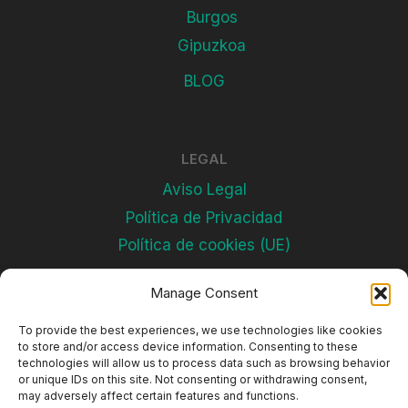
Burgos
Gipuzkoa
BLOG
LEGAL
Aviso Legal
Política de Privacidad
Política de cookies (UE)
Manage Consent
Subscríbete
To provide the best experiences, we use technologies like cookies
to store and/or access device information. Consenting to these
technologies will allow us to process data such as browsing behavior
or unique IDs on this site. Not consenting or withdrawing consent,
may adversely affect certain features and functions.