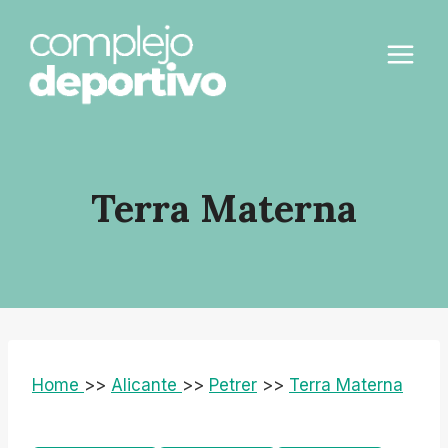
Saltar
al
contenido
Terra Materna
Home
>>
Alicante
>>
Petrer
>>
Terra Materna