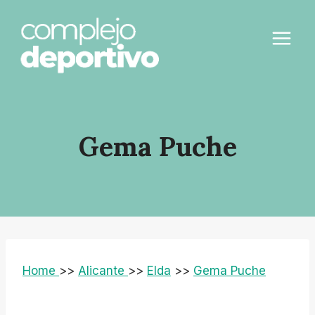
Saltar
al
contenido
Gema Puche
Home
>>
Alicante
>>
Elda
>>
Gema Puche