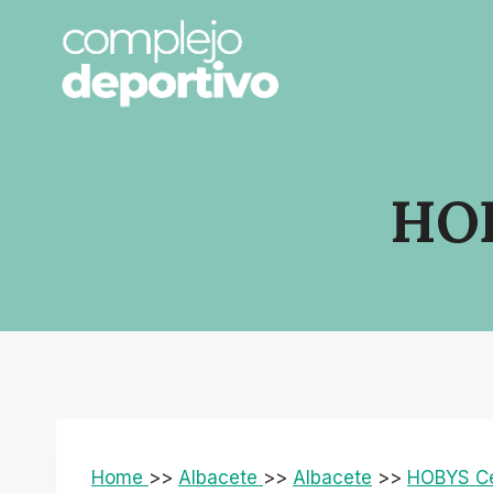
Saltar
al
contenido
HOB
Home
>>
Albacete
>>
Albacete
>>
HOBYS Ce