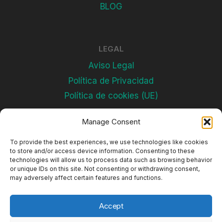
BLOG
LEGAL
Aviso Legal
Política de Privacidad
Política de cookies (UE)
Manage Consent
Subscríbete
To provide the best experiences, we use technologies like cookies
to store and/or access device information. Consenting to these
technologies will allow us to process data such as browsing behavior
or unique IDs on this site. Not consenting or withdrawing consent,
may adversely affect certain features and functions.
Accept